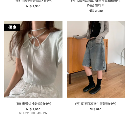
(預) 毛感V領針織背心(4色)
(預) bucks&leather羊皮磁扣梯形包
(5色) 멀티백
NT$ 1,380
NT$ 3,980
優惠
(預) 綁帶短袖針織衫(4色)
(預)寬版百慕達牛仔短褲(4色)
NT$ 1,080
NT$ 890
NT$ 22,000
-95.1%