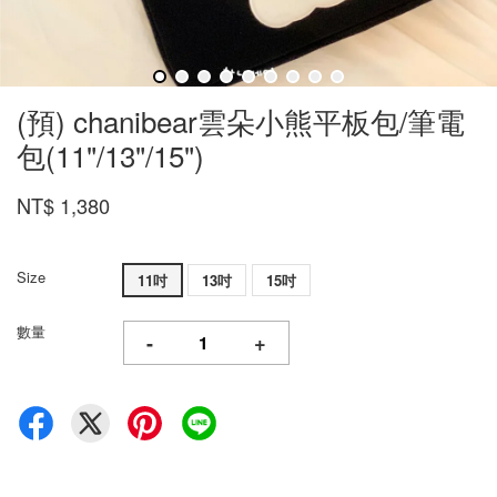
(預) chanibear雲朵小熊平板包/筆電
包(11"/13"/15")
NT$ 1,380
Size
11吋
13吋
15吋
數量
-
+