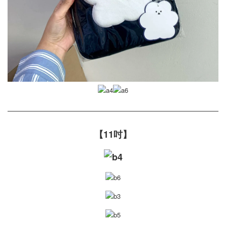
【11吋】