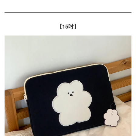
【15吋】