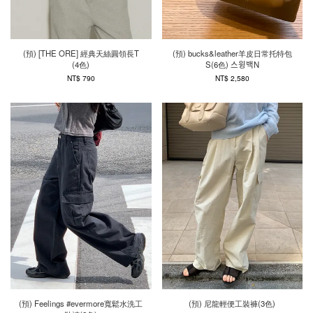
(預) [THE ORE] 經典天絲圓領長T
(預) bucks&leather羊皮日常托特包
(4色)
S(6色) 스윙백N
NT$ 790
NT$ 2,580
(預) Feelings #evermore寬鬆水洗工
(預) 尼龍輕便工裝褲(3色)