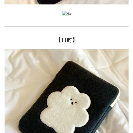
【11吋】