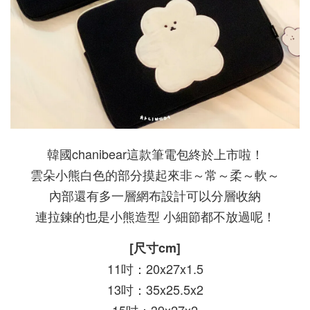
韓國chanibear這款筆電包終於上市啦！
雲朵小熊白色的部分摸起來非～常～柔～軟～
內部還有多一層網布設計可以分層收納
連拉鍊的也是小熊造型 小細節都不放過呢！
[尺寸cm]
11吋：20x27x1.5
13吋：35x25.5x2