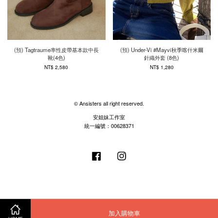
(預) Tagtraume率性皮帶基本款中長
(預) Under-Vi #Mayvi秋季喀什米爾
靴(4色)
針織外套 (8色)
NT$ 2,580
NT$ 1,280
© Ansisters all right reserved.
安姐妹工作室
統一編號：00628371
Facebook
Instagram
加入購物車