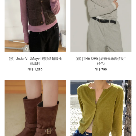
(預) Under-Vi #Mayvi 翻領鈕釦短袖
(預) [THE ORE] 經典天絲圓領長T
針織衫
(4色)
NT$ 1,280
NT$ 790