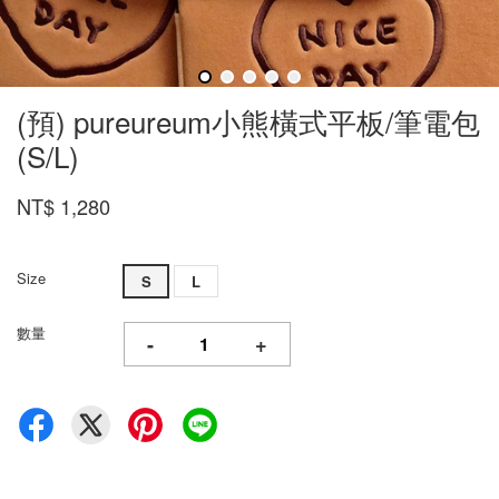
(預) pureureum小熊橫式平板/筆電包
(S/L)
NT$ 1,280
Size
S
L
數量
-
+