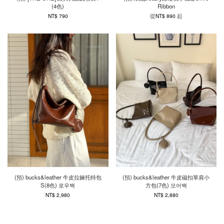
(4色)
Ribbon
從
起
NT$ 790
NT$ 890
(預) bucks&leather 牛皮拉鍊托特包
(預) bucks&leather 牛皮磁扣單肩小
S(8色) 로우백
方包(7色) 모어백
NT$ 2,980
NT$ 2,880