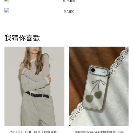
我猜你喜歡
(預) [THE ORE] 經典天絲圓領長T
(預)韓國pleazly綠櫻桃手機殼Olive