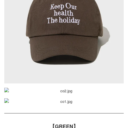
【GREEN】