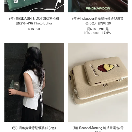
(預) 韓國DASH & DOT四格連拍相
(預)Findkapoor前扣環拉鍊造型肩背
簿(2*6+4*6) Photo Editor
包(5色) 베키백 29
從
起
NT$ 390
NT$ 3,280
NT$ 3,980
-17.6%
(預) 俐落剪裁背繫帶襯衫 (2色)
(預) SecondMorning 地瓜筆電包/電