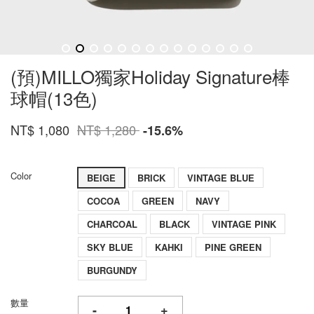
(預)MILLO獨家Holiday Signature棒
球帽(13色)
NT$ 1,080
NT$ 1,280
-15.6%
Color
BEIGE
BRICK
VINTAGE BLUE
COCOA
GREEN
NAVY
CHARCOAL
BLACK
VINTAGE PINK
SKY BLUE
KAHKI
PINE GREEN
BURGUNDY
數量
-
+