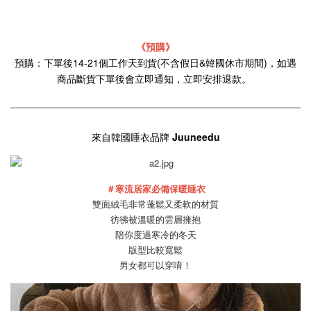
《預購》
預購：下單後14-21個工作天到貨(不含假日&韓國休市期間)，如遇
商品斷貨下單後會立即通知，立即安排退款。
來自韓國睡衣品牌
Juuneedu
＃寒流居家必備保暖睡衣
雙面絨毛非常蓬鬆又柔軟的材質
彷彿被溫暖的雲層擁抱
陪你度過寒冷的冬天
版型比較寬鬆
男女都可以穿唷！