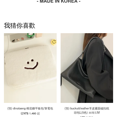
- MADE IN KOREA -
我猜你喜歡
(預) dinotaeng 棉花糖平板包/筆電包
(預) bucks&leather羊皮霧面磁扣枕
頭包L(5色) 브래드M
從
起
NT$ 1,480