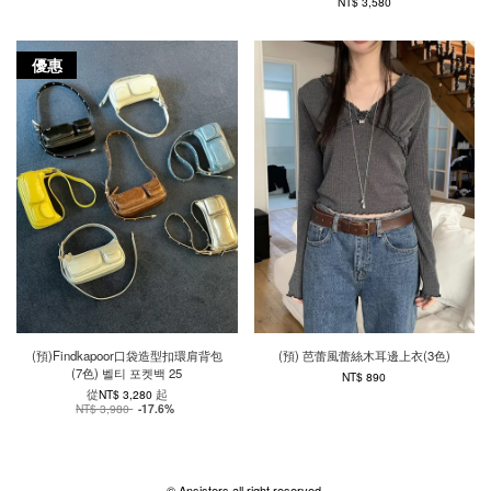
NT$ 3,580
優惠
(預)Findkapoor口袋造型扣環肩背包
(預) 芭蕾風蕾絲木耳邊上衣(3色)
(7色) 벨티 포켓백 25
NT$ 890
從
起
NT$ 3,280
NT$ 3,980
-17.6%
© Ansisters all right reserved.