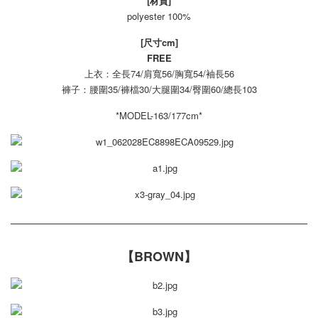
[材質]
polyester 100%
[尺寸cm]
FREE
上衣：全長74/肩寬56/胸寬54/袖長56
褲子：腰圍35/褲檔30/大腿圍34/臀圍60/總長103
*MODEL-163/177cm*
【BROWN】