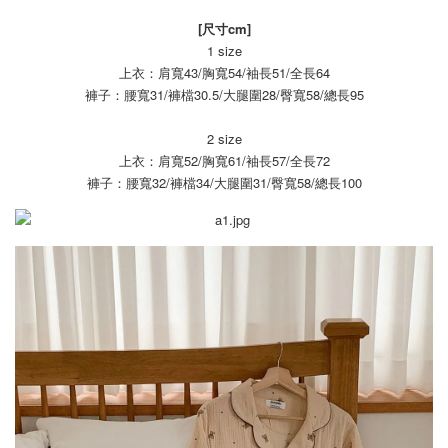
[尺寸cm]
1 size
上衣：肩寬43/胸寬54/袖長51/全長64
褲子：腰寬31/褲檔30.5/大腿圍28/臀寬58/總長95
2 size
上衣：肩寬52/胸寬61/袖長57/全長72
褲子：腰寬32/褲檔34/大腿圍31/臀寬58/總長100