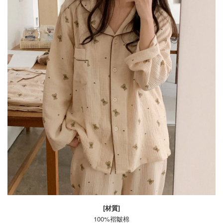
[材質]
100%褶皺棉