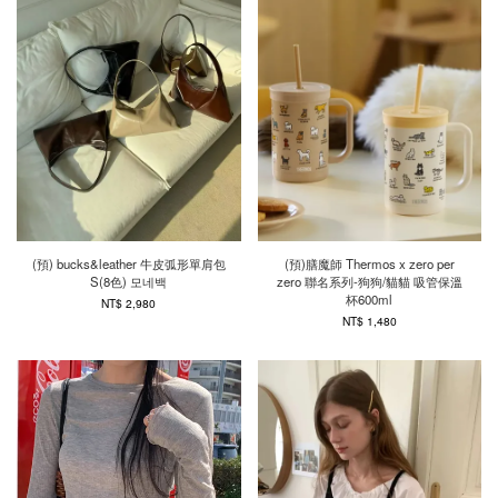
(預) bucks&leather 牛皮弧形單肩包
(預)膳魔師 Thermos x zero per
S(8色) 모네백
zero 聯名系列-狗狗/貓貓 吸管保溫
杯600ml
NT$ 2,980
NT$ 1,480