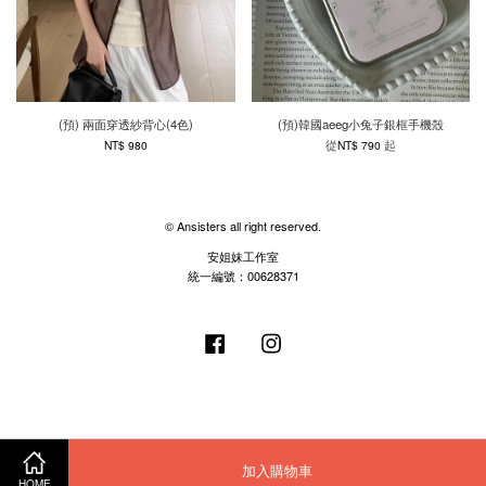
(預) 兩面穿透紗背心(4色)
(預)韓國aeeg小兔子銀框手機殼
從
起
NT$ 980
NT$ 790
© Ansisters all right reserved.
安姐妹工作室
統一編號：00628371
Facebook
Instagram
加入購物車
HOME