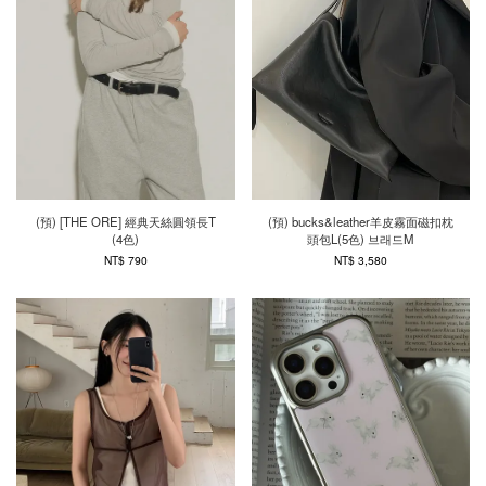
(預) [THE ORE] 經典天絲圓領長T
(預) bucks&leather羊皮霧面磁扣枕
(4色)
頭包L(5色) 브래드M
NT$ 790
NT$ 3,580