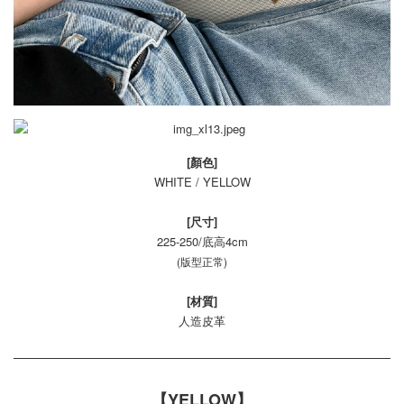
[顏色]
WHITE / YELLOW
[尺寸]
225-250/底高4cm
(版型正常)
[材質]
人造皮革
【YELLOW】