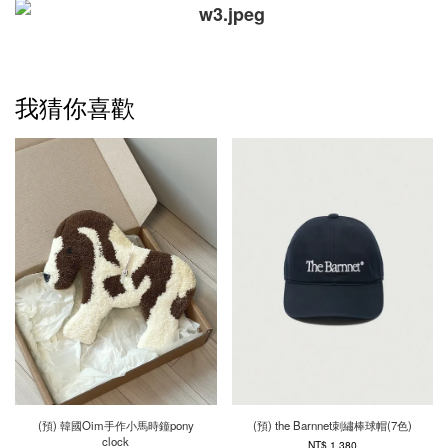
我猜你喜歡
(預) 韓國Oim手作小馬時鐘pony
(預) the Barnnet刺繡棒球帽(7色)
clock
NT$ 1,380