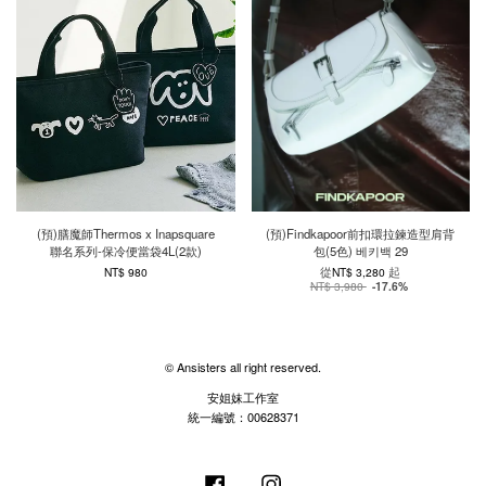
(預)膳魔師Thermos x Inapsquare
(預)Findkapoor前扣環拉鍊造型肩背
聯名系列-保冷便當袋4L(2款)
包(5色) 베키백 29
從
起
NT$ 980
NT$ 3,280
NT$ 3,980
-17.6%
© Ansisters all right reserved.
安姐妹工作室
統一編號：00628371
Facebook
Instagram