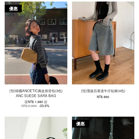
優惠
(預)韓國ANOETIC麂皮肩背包(3色)
(預)寬版百慕達牛仔短褲(4色)
ANC SUEDE SARA BAG
NT$ 890
從
起
NT$ 1,980
NT$ 2,980
-33.6%
優惠