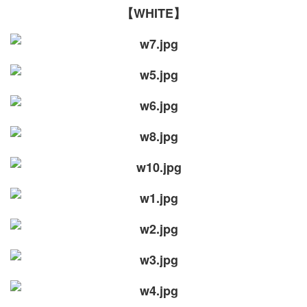
【WHITE】