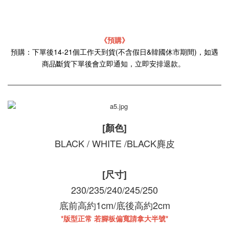
《預購》
預購：下單後14-21個工作天到貨(不含假日&韓國休市期間)，如遇
商品斷貨下單後會立即通知，立即安排退款。
[顏色]
BLACK / WHITE /BLACK麂皮
[尺寸]
230/235/240/245/250
底前高約1cm/底後高約2cm
*版型正常 若腳板偏寬請拿大半號*