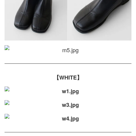
【WHITE】