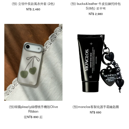
(預) 立領中長款風衣外套 (2色)
(預) bucks&leather 牛皮拉鍊托特包
S(8色) 로우백
NT$ 2,480
NT$ 2,980
(預)韓國pleazly綠櫻桃手機殼Olive
(預)monclos客製化護手霜鑰匙圈
Ribbon
NT$ 690
從
起
NT$ 890