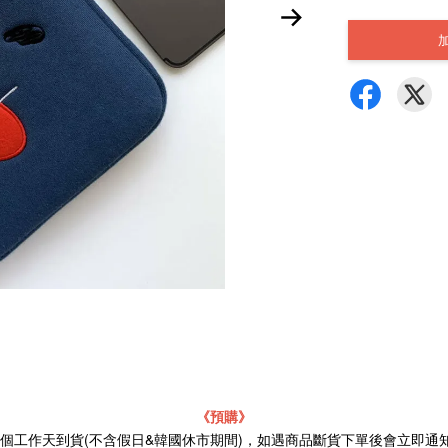
《預購》
21個工作天到貨(不含假日&韓國休市期間)，如遇商品斷貨下單後會立即