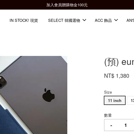
全館滿2000免運📦
IN STOCK! 現貨
SELECT 韓國選物
ACC 飾品
AN'
(預) 
NT$ 1,380
Size
11 inch
1
數量
-