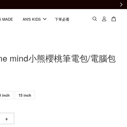
S MADE
AN'S KIDS
下單必看
eune mind小熊櫻桃筆電包/電腦包
3 inch
15 inch
+