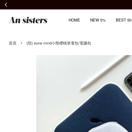
HOME
NEW 5%
BEST 50
›
首頁
(預) eune mind小熊櫻桃筆電包/電腦包