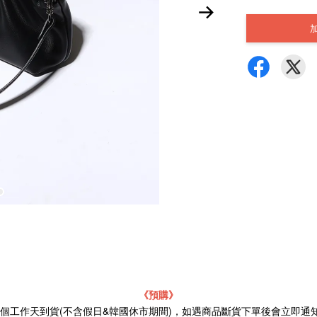
《預購》
21個工作天到貨(不含假日&韓國休市期間)，如遇商品斷貨下單後會立即