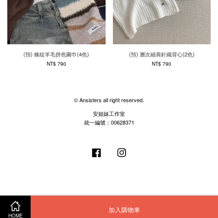
(預) 條紋羊毛拼色圍巾(4色)
(預) 層次細肩針織背心(2色)
NT$ 790
NT$ 790
© Ansisters all right reserved.
安姐妹工作室
統一編號：00628371
Facebook
Instagram
加入購物車
HOME