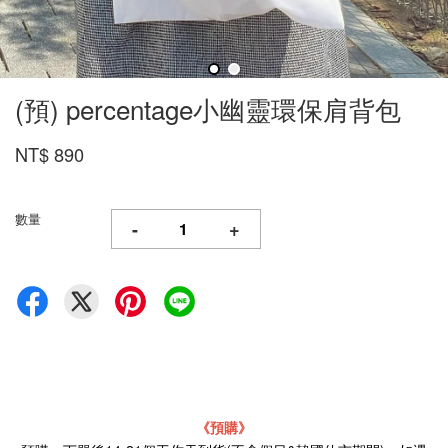
(預) percentage小幽靈環保肩背包
NT$ 890
數量
-
+
《預購》