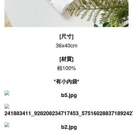
[尺寸]
36x40cm
[材質]
棉100%
*有小內袋*