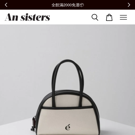
全館滿2000免運📦