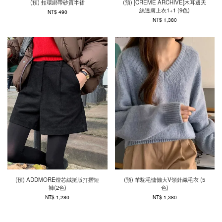
(預) 扣環綁帶砂質半裙
(預) [CRÈME ARCHIVE]木耳邊天
絲透膚上衣1+1 (9色)
NT$ 490
NT$ 1,380
(預) ADDMORE燈芯絨挺版打摺短
(預) 羊駝毛慵懶大V領針織毛衣 (5
褲(2色)
色)
NT$ 1,280
NT$ 1,380