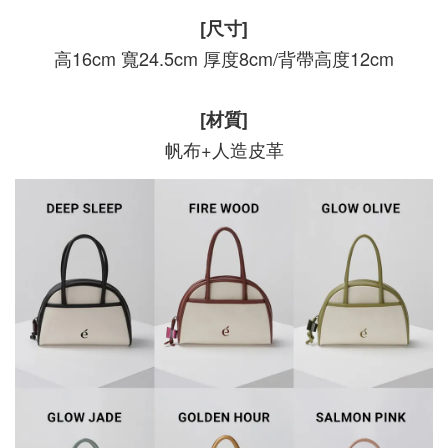
[尺寸]
高16cm 寬24.5cm 厚度8cm/背帶高度12cm
[材質]
帆布+人造皮革