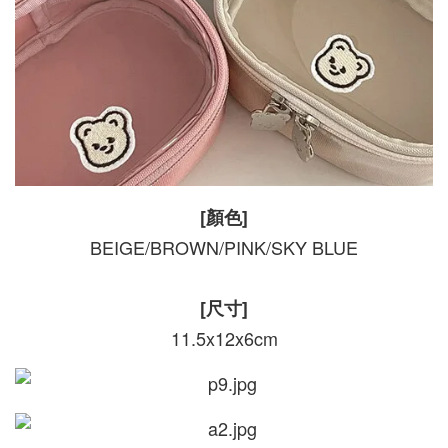
[顏色]
BEIGE/BROWN/PINK/SKY BLUE
[尺寸]
11.5x12x6cm