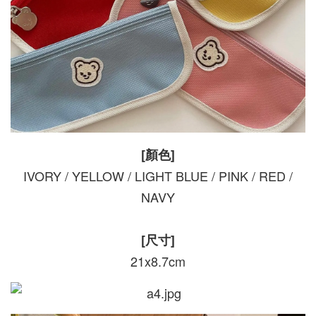
[顏色]
IVORY / YELLOW / LIGHT BLUE / PINK / RED /
NAVY
[尺寸]
21x8.7cm