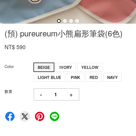
(預) pureureum小熊扁形筆袋(6色)
NT$ 590
Color
BEIGE
IVORY
YELLOW
LIGHT BLUE
PINK
RED
NAVY
數量
-
+