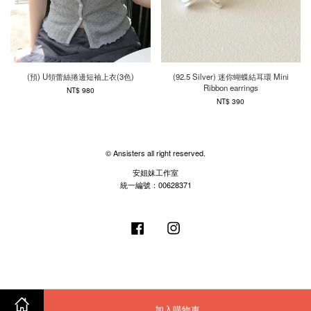
(預) U領蕾絲捲邊短袖上衣(3色)
(92.5 Silver) 迷你蝴蝶結耳環 Mini
Ribbon earrings
NT$ 980
NT$ 390
© Ansisters all right reserved.
安姐妹工作室
統一編號：00628371
Facebook
Instagram
加入購物車