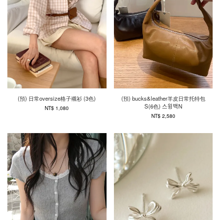
(預) 日常oversize格子襯衫 (3色)
(預) bucks&leather羊皮日常托特包
S(6色) 스윙백N
NT$ 1,080
NT$ 2,580