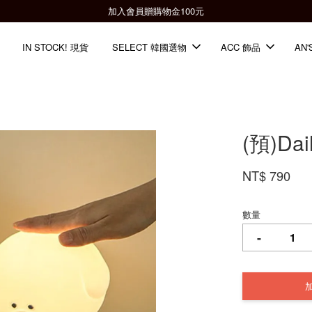
全館滿2000免運📦
IN STOCK! 現貨
SELECT 韓國選物
ACC 飾品
AN'
(預)Da
NT$ 790
數量
-