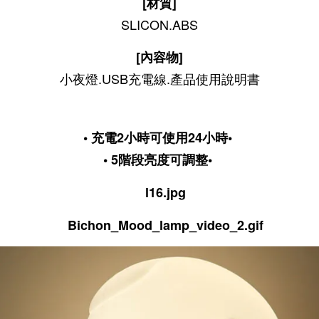
[材質]
SLICON.ABS
[內容物]
小夜燈.USB充電線.產品使用說明書
• 充電2小時可使用24小時
•
•
5階段亮度可調整
•