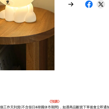
《預購》
21個工作天到貨(不含假日&韓國休市期間)，如遇商品斷貨下單後會立即