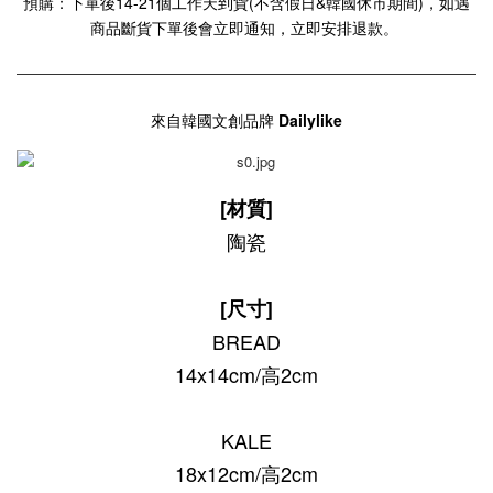
預購：下單後14-21個工作天到貨(不含假日&韓國休市期間)，如遇
商品斷貨下單後會立即通知，立即安排退款。
來自韓國文創品牌
Dailylike
[材質]
陶瓷
[尺寸]
BREAD
14x14cm/高2cm
KALE
18x12cm/高2cm