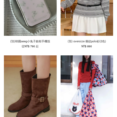
(預)韓國aeeg小兔子銀框手機殼
(預) oversize 條紋polo衫(2色)
從
起
NT$ 790
NT$ 890