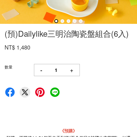
(預)Dailylike三明治陶瓷盤組合(6入)
NT$ 1,480
數量
-
+
《預購》