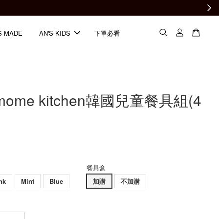
S MADE
AN'S KIDS
下單必看
mome kitchen韓國兒童餐具組(4
餐具盒
nk
Mint
Blue
加購
不加購