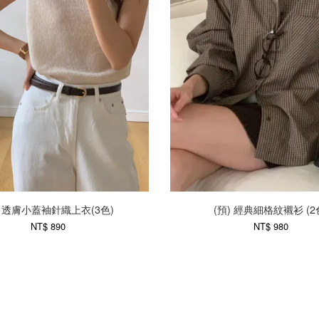
) 透膚小蓋袖針織上衣(3色)
(預) 經典細格紋襯衫 (2
NT$ 890
NT$ 980