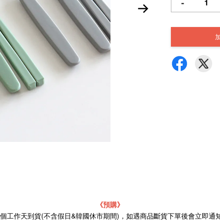
-
《預購》
21個工作天到貨(不含假日&韓國休市期間)，如遇商品斷貨下單後會立即