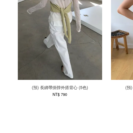
(預) 長綁帶掛脖外搭背心 (5色)
(預
NT$ 790