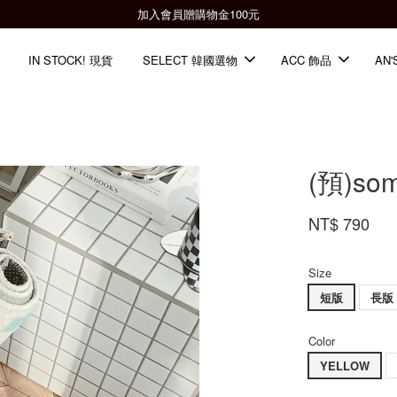
全館滿2000免運📦
IN STOCK! 現貨
SELECT 韓國選物
ACC 飾品
AN'
(預)so
NT$ 790
Size
短版
長版
Color
YELLOW