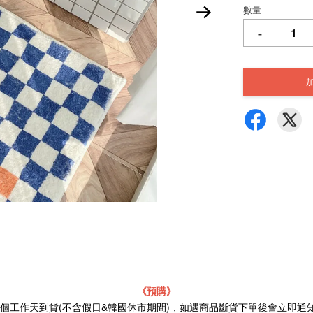
數量
-
《預購》
21個工作天到貨(不含假日&韓國休市期間)，如遇商品斷貨下單後會立即