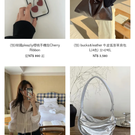
(預)韓國pleazly櫻桃手機殼Cherry
(預) bucks&leather 牛皮弧形單肩包
Ribbon
L(4色) 모네백L
從
起
NT$ 890
NT$ 3,580