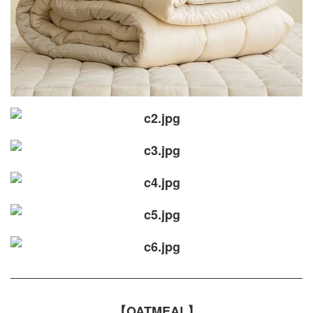
【OATMEAL】