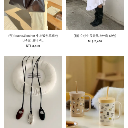
(預) bucks&leather 牛皮弧形單肩包
(預) 立領中長款風衣外套 (2色)
L(4色) 모네백L
NT$ 2,480
NT$ 3,580