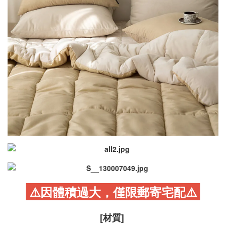
⚠️因體積過大，僅限郵寄宅配
⚠️
[材質]