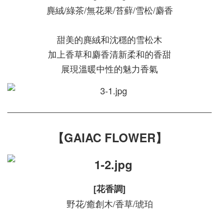
麂絨/綠茶/無花果/苔蘚/雪松/麝香
甜美的麂絨和沈穩的雪松木
加上香草和麝香清新柔和的香甜
展現溫暖中性的魅力香氣
【GAIAC FLOWER】
[花香調]
野花/癒創木/香草/琥珀