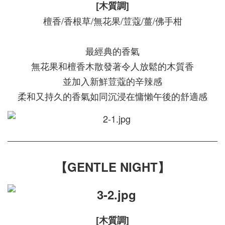
[木質調]
檀香/香根草/無花果/荳蔻/薑/佛手柑
最經典的香氣
無花果和檀香木散發著令人放鬆的木質香
並加入新鮮荳蔻的辛辣感
柔和又持久的香氣如同沉浸在慵懶午後的舒適感
【GENTLE NIGHT】
[木質調]