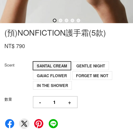
(預)NONFICTION護手霜(5款)
NT$ 790
Scent
SANTAL CREAM
GENTLE NIGHT
GAIAC FLOWER
FORGET ME NOT
IN THE SHOWER
數量
-
+