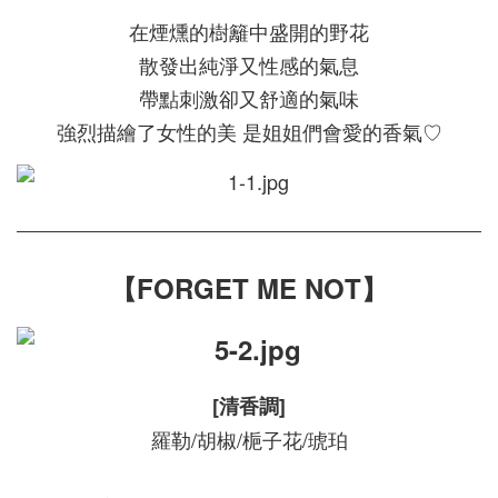
在煙燻的樹籬中盛開的野花
散發出純淨又性感的氣息
帶點刺激卻又舒適的氣味
強烈描繪了女性的美 是姐姐們會愛的香氣♡
【FORGET ME NOT】
[清香調]
羅勒/胡椒/梔子花/琥珀