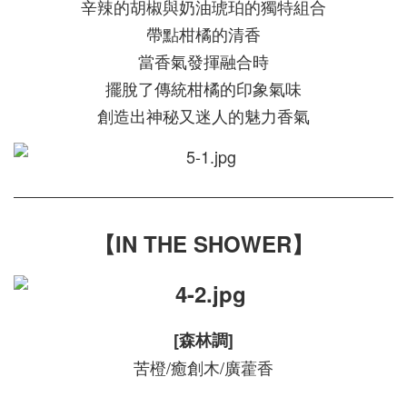
辛辣的胡椒與奶油琥珀的獨特組合
帶點柑橘的清香
當香氣發揮融合時
擺脫了傳統柑橘的印象氣味
創造出神秘又迷人的魅力香氣
【IN THE SHOWER】
[森林調]
苦橙/癒創木/廣藿香