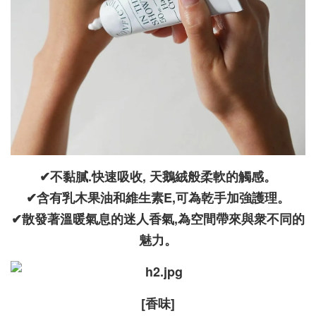
✔不黏膩.快速吸收, 天鵝絨般柔軟的觸感。
✔含有乳木果油和維生素E,可為乾手加強護理。
✔散發著溫暖氣息的迷人香氣,為空間帶來與衆不同的
魅力。
[香味]