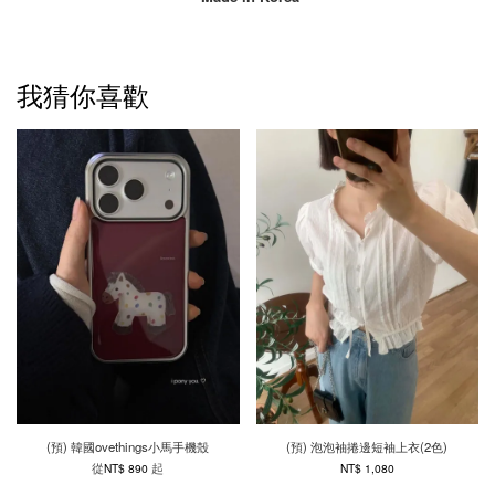
我猜你喜歡
(預) 韓國ovethings小馬手機殼
(預) 泡泡袖捲邊短袖上衣(2色)
從
起
NT$ 890
NT$ 1,080