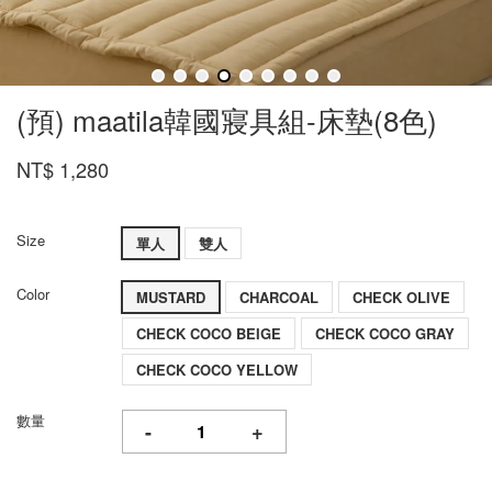
(預) maatila韓國寢具組-床墊(8色)
NT$ 1,280
Size
單人
雙人
Color
MUSTARD
CHARCOAL
CHECK OLIVE
CHECK COCO BEIGE
CHECK COCO GRAY
CHECK COCO YELLOW
數量
-
+