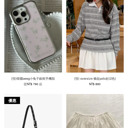
(預)韓國aeeg小兔子銀框手機殼
(預) oversize 條紋polo衫(2色)
從
起
NT$ 790
NT$ 890
優惠