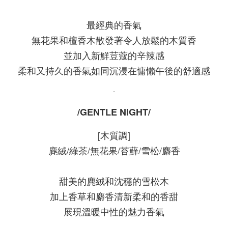
最經典的香氣
無花果和檀香木散發著令人放鬆的木質香
並加入新鮮荳蔻的辛辣感
柔和又持久的香氣如同沉浸在慵懶午後的舒適感
-
/GENTLE NIGHT/
[木質調]
麂絨/綠茶/無花果/苔蘚/雪松/麝香
甜美的麂絨和沈穩的雪松木
加上香草和麝香清新柔和的香甜
展現溫暖中性的魅力香氣