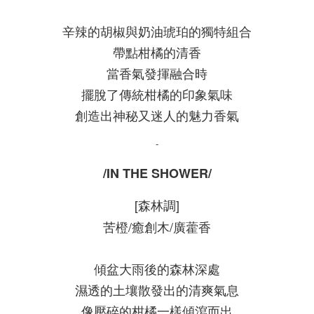
辛辣的胡椒與奶油琥珀的獨特組合
帶點柑橘的清香
當香氣發揮融合時
擺脫了傳統柑橘的印象氣味
創造出神秘又迷人的魅力香氣
-
/IN THE SHOWER/
[森林調]
苦橙/癒創木/廣藿香
傾盆大雨後的森林深處
濕透的土壤散發出的清爽氣息
像壓碎的柑橘一樣傾瀉而出