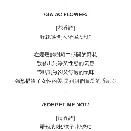
-
/GAIAC FLOWER/
[花香調]
野花/癒創木/香草/琥珀
在煙燻的樹籬中盛開的野花
散發出純淨又性感的氣息
帶點刺激卻又舒適的氣味
強烈描繪了女性的美 是姐姐們會愛的香氣♡
-
/FORGET ME NOT/
[清香調]
羅勒/胡椒/梔子花/琥珀