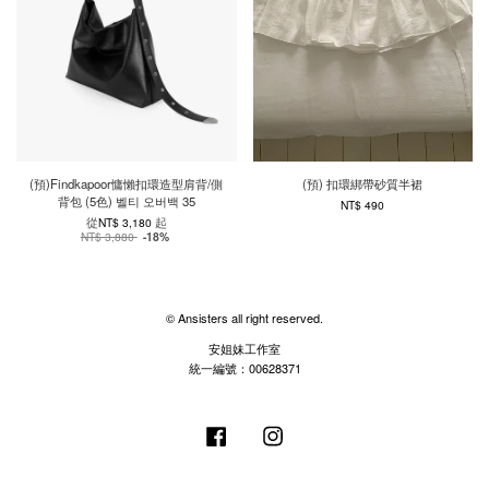
(預)Findkapoor慵懶扣環造型肩背/側
(預) 扣環綁帶砂質半裙
背包 (5色) 벨티 오버백 35
NT$ 490
從
起
NT$ 3,180
NT$ 3,880
-18%
© Ansisters all right reserved.
安姐妹工作室
統一編號：00628371
Facebook
Instagram