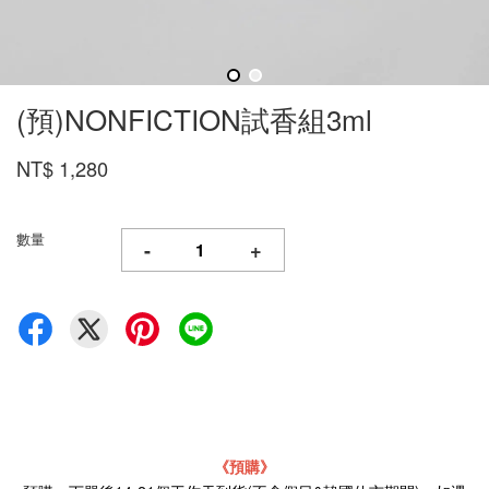
(預)NONFICTION試香組3ml
NT$ 1,280
數量
-
+
《預購》