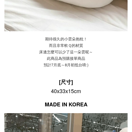
期待很久的小雲朵抱枕！
而且非常軟Ｑ的材質
床邊怎麼可以少了這一朵雲呢～
此商品為預購接單商品
預計7月底～8月初抵台唷:)
[尺寸]
40x33x15cm
MADE IN KOREA