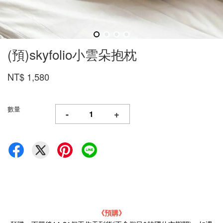
(預)skyfolio小雲朵抱枕
NT$ 1,580
數量
-
+
《預購》