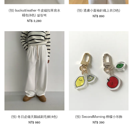
(預) bucks&leather 牛皮磁扣單肩水
(預) 透膚小蓋袖針織上衣(3色)
桶包(6色) 셀링백
NT$ 890
NT$ 3,280
(預) 冬日必備天鵝絨刷毛褲(4色)
(預) SecondMorning 檸檬小吊飾
NT$ 980
NT$ 390