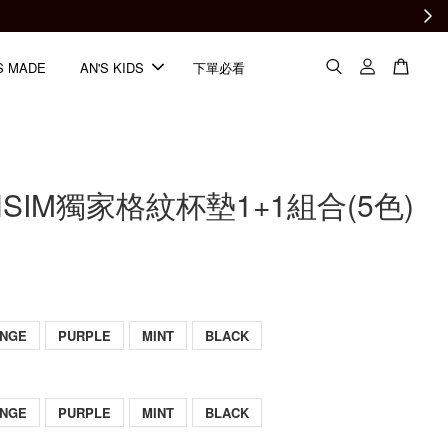
S MADE
AN'S KIDS
下單必看
JINSIM獨家格紋杯墊1+1組合(5色)
NGE
PURPLE
MINT
BLACK
NGE
PURPLE
MINT
BLACK