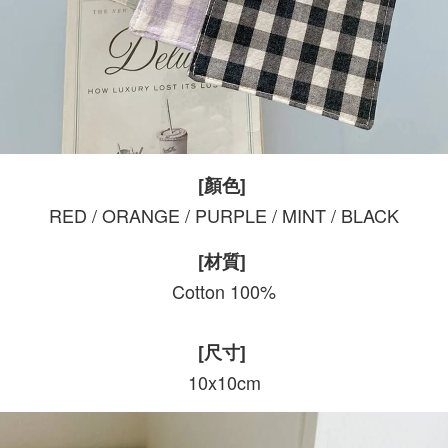
[顏色]
RED / ORANGE / PURPLE / MINT / BLACK
[材質]
Cotton 100%
[尺寸]
10x10cm