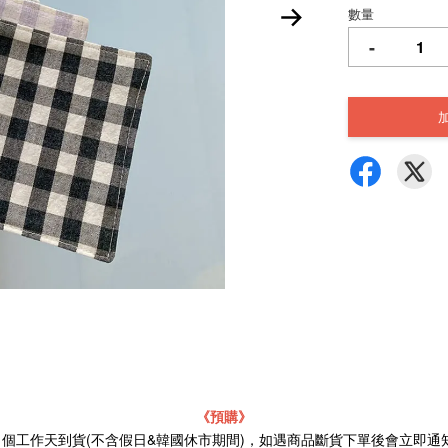
數量
-
《預購》
21個工作天到貨(不含假日&韓國休市期間)，如遇商品斷貨下單後會立即