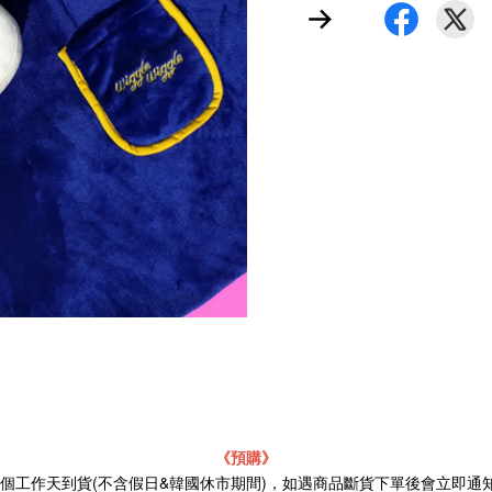
《預購》
21個工作天到貨(不含假日&韓國休市期間)，如遇商品斷貨下單後會立即