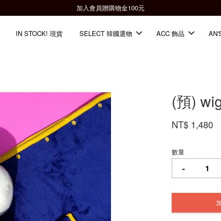
全館滿2000免運📦
IN STOCK! 現貨
SELECT 韓國選物
ACC 飾品
AN'
(預) w
NT$ 1,480
數量
-