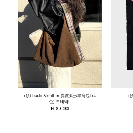
(預) bucks&leather 麂皮弧形單肩包L(4
(
色) 모네백L
NT$ 3,280