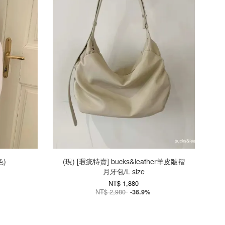
色)
(現) [瑕疵特賣] bucks&leather羊皮皺褶
月牙包/L size
NT$ 1,880
NT$ 2,980
-36.9%