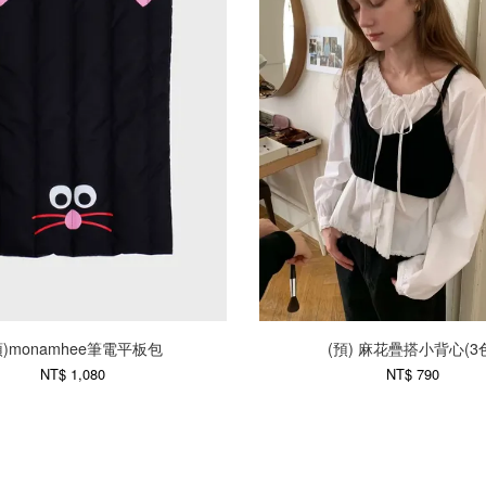
預)monamhee筆電平板包
(預) 麻花疊搭小背心(3
NT$ 1,080
NT$ 790