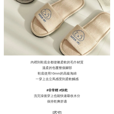
內裡到鞋底全都使嗽柔軟的毛巾材質
溫柔的包覆整個腳部
鞋底使用10mm的高級海綿
一穿上去立馬感受到柔軟觸感
#非常輕 #快乾
洗完澡後穿上也能快速吸收水分
保持乾爽舒適
[尺寸]